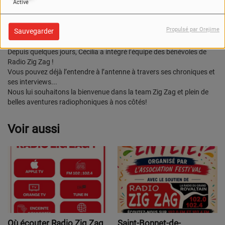
Activé
Propulsé par Orejime
Sauvegarder
Depuis quelques jours, Cécilia a intégré l’équipe des bénévoles de
Radio Zig Zag !
Vous pouvez déjà l’entendre à l’antenne à travers ses chroniques et
ses interviews...
Nous lui souhaitons la bienvenue dans la team Zig Zag et plein de
belles aventures radiophoniques à nos côtés!
Voir aussi
Où écouter Radio Zig Zag
Saint-Bonnet-de-