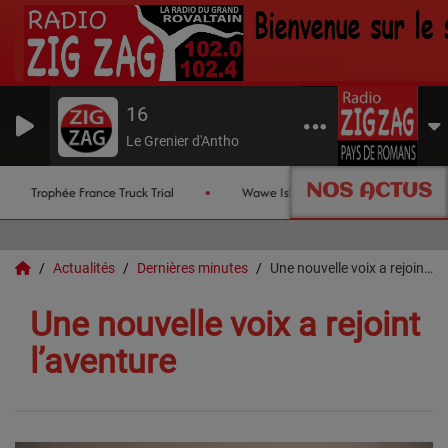
16
Le Grenier d'Antho
NOS ACTUS
Trophée France Truck Trial
Wawe Island
Les chronique
Actualités
Dernières minutes
Une nouvelle voix a rejoint l’aventure
Une nouvelle voix a rejoint
l’aventure