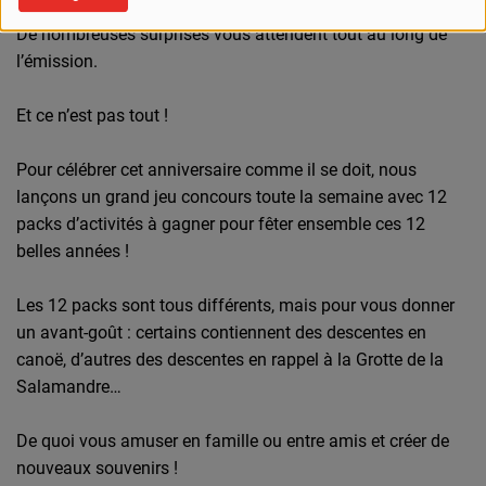
De nombreuses surprises vous attendent tout au long de
l’émission.
Et ce n’est pas tout !
Pour célébrer cet anniversaire comme il se doit, nous
lançons un grand jeu concours toute la semaine avec 12
packs d’activités à gagner pour fêter ensemble ces 12
belles années !
Les 12 packs sont tous différents, mais pour vous donner
un avant-goût : certains contiennent des descentes en
canoë, d’autres des descentes en rappel à la Grotte de la
Salamandre…
De quoi vous amuser en famille ou entre amis et créer de
nouveaux souvenirs !