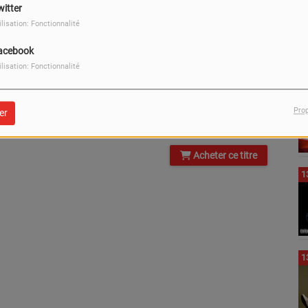
witter
1
ilisation: Fonctionnalité
acebook
ilisation: Fonctionnalité
ur
1
Pro
er
Acheter ce titre
1
1