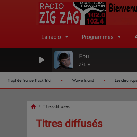
La radio
Programmes
A
Fou
ZÉLIE
Trophée France Truck Trial
Wawe Island
Les chroniques de 
Titres diffusés
Titres diffusés