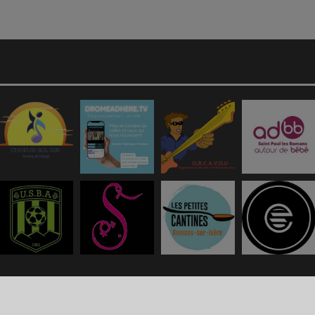
g propose de
créer une webradio
facilement.
Politique de confidentialité
|
Mention