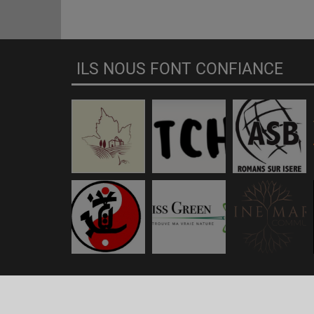
ILS NOUS FONT CONFIANCE
RadioKing © 2026 | Site radio créé avec
RadioKing
. RadioKin