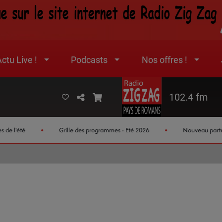
ctu Live !
Podcasts
Nos offres !
102.4 fm
l'été
Grille des programmes - Eté 2026
Nouveau partenaire 