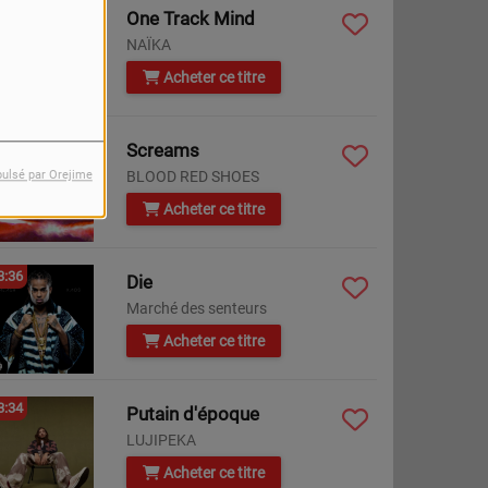
3:42
One Track Mind
NAÏKA
Acheter ce titre
3:38
Screams
BLOOD RED SHOES
pulsé par Orejime
Acheter ce titre
3:36
Die
Marché des senteurs
Acheter ce titre
3:34
Putain d'époque
LUJIPEKA
Acheter ce titre