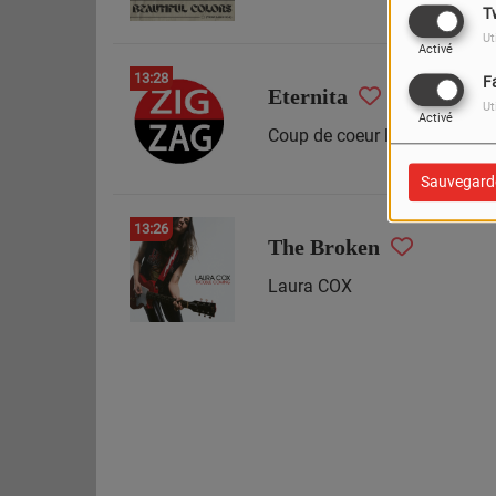
T
Ut
Activé
13:28
F
Eternita
Ut
Activé
Coup de coeur littéraire du jo
Sauvegard
13:26
The Broken
Laura COX