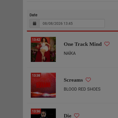
Date
13:42
One Track Mind
NAÏKA
13:38
Screams
BLOOD RED SHOES
13:36
Die