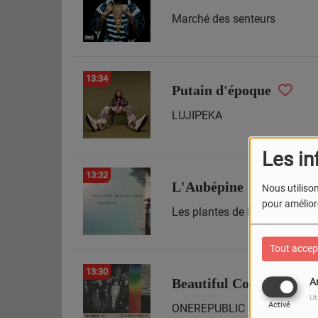
Marché des senteurs
13:34
Putain d'époque
LUJIPEKA
Les in
13:32
L'Aubépine
Nous utilison
pour améliore
Les plantes de l'été
Tout accep
13:30
Beautiful Colors
A
Ut
Activé
ONEREPUBLIC