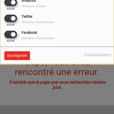
40
Analytics
Utilisation: Analyse
Activé
Twitter
Utilisation: Fonctionnalité
Activé
Facebook
Utilisation: Fonctionnalité
Activé
Propulsé par Orejime
Sauvegarder
Oups, vous avez
rencontré une erreur.
Il semble que la page que vous recherchez n’existe
plus.