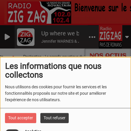
Up where we belong
Jennifer WARNES & Joe COCKER
NOS ACTUS
te
Destination : Le paradis aquatique du Sud Drôme !
Trop
Les informations que nous
collectons
Nous utilisons des cookies pour fournir les services et les
fonctionnalités proposés sur notre site et pour améliorer
l'expérience de nos utilisateurs.
Tout accepter
Tout refuser