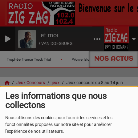
Minuit et moi
Catherine VAN DOESBURG
NOS ACTUS
Trophée France Truck Trial
Wawe Island
Les chroniques
Jeux Concours
jeux
Jeux concours du 8 au 14 juin
Les informations que nous
Jeux concours du 8 au 14
collectons
juin
Nous utilisons des cookies pour fournir les services et les
fonctionnalités proposés sur notre site et pour améliorer
l'expérience de nos utilisateurs.