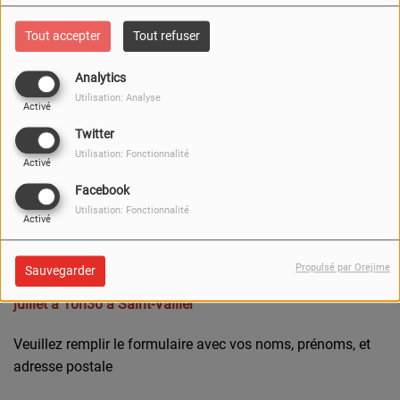
Tout accepter
Tout refuser
Analytics
Utilisation: Analyse
Activé
Twitter
Utilisation: Fonctionnalité
Activé
Facebook
Utilisation: Fonctionnalité
Activé
529 VUES
Cette semaine, tentez votre chance pour remporter
un pass
Propulsé par Orejime
Sauvegarder
VIP pour 4 personnes pour le spectacle Guignol du Mardi 7
juillet à 10h30 à Saint-Vallier
Veuillez remplir le formulaire avec vos noms, prénoms, et
adresse postale