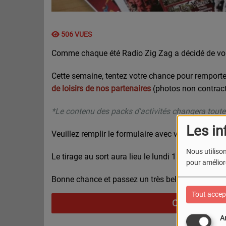
506 VUES
Comme chaque été Radio Zig Zag a décidé de vou
Cette semaine, tentez votre chance pour remporte
de loisirs de nos partenaires
(photos non contract
*Le contenu des packs d'activités changera tout
Les in
Veuillez remplir le formulaire avec vos noms, pré
Nous utilison
Le tirage au sort aura lieu le lundi 13 juillet.
pour améliore
Bonne chance et passez un très bel été !
Tout accep
A