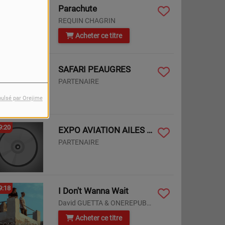
9:24
Parachute
REQUIN CHAGRIN
Acheter ce titre
9:22
SAFARI PEAUGRES
PARTENAIRE
pulsé par Orejime
9:20
EXPO AVIATION AILES CONTRE ELLES
PARTENAIRE
9:18
I Don't Wanna Wait
David GUETTA & ONEREPUBLIC
Acheter ce titre