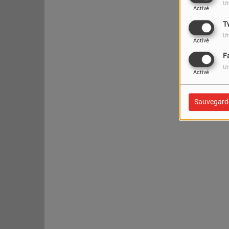
Ut
Activé
T
Ut
Activé
F
Ut
Activé
Sauvegard