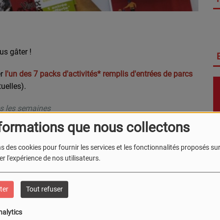
s gâter !
r
l'un des 7 packs d'activités* remplis d'entrées de parcs
uelles).
es les semaines
formations que nous collectons
noms, et adresse postale.
s des cookies pour fournir les services et les fonctionnalités proposés sur 
r l'expérience de nos utilisateurs.
ter
Tout refuser
nalytics