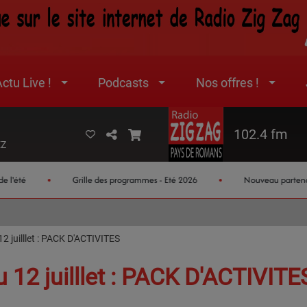
ctu Live !
Podcasts
Nos offres !
102.4 fm
EZ
é
Grille des programmes - Eté 2026
Nouveau partenaire jeux
2 juilllet : PACK D'ACTIVITES
 12 juilllet : PACK D'ACTIVITE