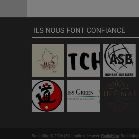
ILS NOUS FONT CONFIANCE
RadioKing © 2026 | Site radio créé avec
RadioKing
. RadioKin