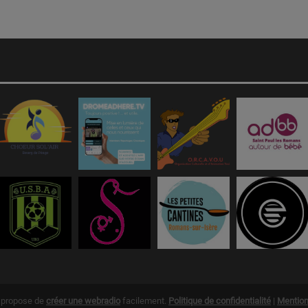
g propose de
créer une webradio
facilement.
Politique de confidentialité
|
Mention