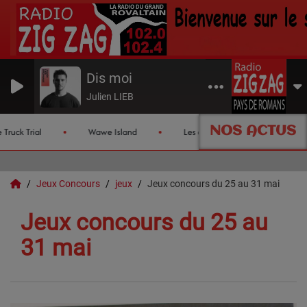
Dis moi
Julien LIEB
NOS ACTUS
Truck Trial
Wawe Island
Les chroniques de l'été
Jeux Concours
jeux
Jeux concours du 25 au 31 mai
Jeux concours du 25 au
31 mai