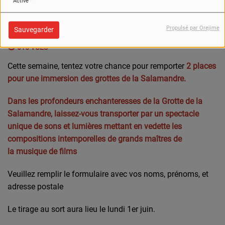
Activé
Propulsé par Orejime
Sauvegarder
615 VUES
Cette semaine, tentez votre chance pour remporter
2 places
pour une immersion des grottes de la Salamandre.
Dans les profondeurs enchanteresses de la Grotte de la
Salamandre, laissez-vous transporter par un spectacle
unique de
sons et lumières
mettant en vedette les
compositions intemporelles de grands maîtres de
la
musique de films
Veuillez remplir le formulaire avec vos noms, prénoms, et
adresse postale
Le tirage au sort aura lieu le lundi 1er juin.