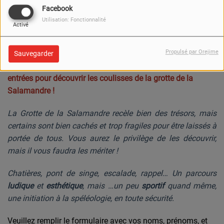
Facebook
Utilisation: Fonctionnalité
Activé
549 VUES
Propulsé par Orejime
Sauvegarder
Cette semaine, tentez votre chance pour remporter
2
entrées pour découvrir les coulisses de la grotte de la
Salamandre !
La Grotte de la Salamandre recèle bien des trésors, mais
certains sont bien cachés et trop fragiles pour être laissés à
portée de tous. Vous aurez le privilège de les découvrir,
mais il vous faudra les mériter !
Chatières, pont de singe, escalade, rappel… Un parcours
ludique
et
esthétique
, mais …un peu
sportif
quand même,
une initiation à la spéléologie, en toute sécurité.
Veuillez remplir le formulaire avec vos noms, prénoms, et