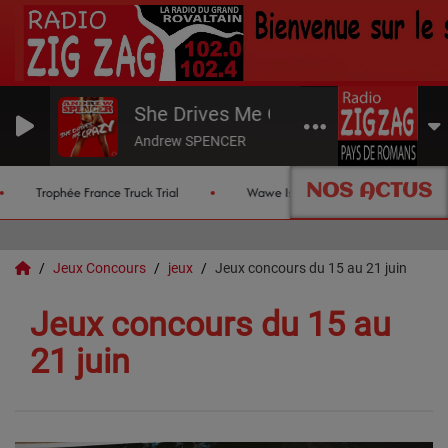
She Drives Me Crazy
Andrew SPENCER
NOS ACTUS
Trophée France Truck Trial
Wawe Island
Les chroniqu
Jeux Concours
jeux
Jeux concours du 15 au 21 juin
Jeux concours du 15 au
21 juin