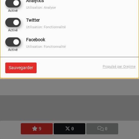
Analytics
"Zaza" (bon ok votre "Zaza" aussi!!),
Utilisation: Analyse
Activé
animateur du :
Twitter
Utilisation: Fonctionnalité
♫
Zig Zag Café
♫
Activé
Facebook
à écouter du lundi au samedi de
Utilisation: Fonctionnalité
Activé
07h00 à 09h00
19884 VUES
Propulsé par Orejime
Sauvegarder
9
0
0