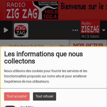
Retour en Novembr
LLAG
NOS ACTUS
Trophée France Truck Trial
Wawe Island
Les chroniq
Les informations que nous
collectons
L'équipe Radio Zig Zag
Equipe
Animateurs
Christophe
Nous utilisons des cookies pour fournir les services et les
Christophe
fonctionnalités proposés sur notre site et pour améliorer
l'expérience de nos utilisateurs.
Tout accepter
Tout refuser
Christophe, Le Grand Cafévore ? Oui
oui c'est lui le "caféphile", C'est notre