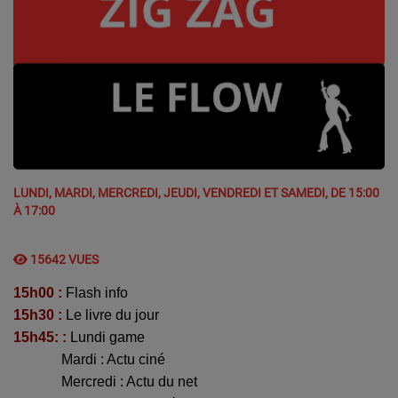
LUNDI, MARDI, MERCREDI, JEUDI, VENDREDI ET SAMEDI, DE 15:00
À 17:00
15642 VUES
15h00 :
Flash info
15h30 :
Le livre du jour
15h45: :
Lundi game
----------
Mardi : Actu ciné
----------
Mercredi : Actu du net