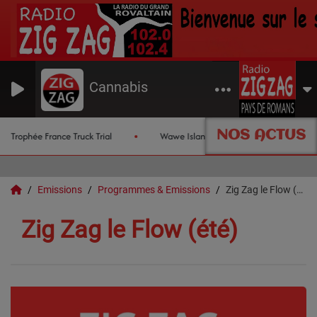
Cannabis
NOS ACTUS
Trophée France Truck Trial
Wawe Island
Les chroniques de
Emissions
Programmes & Emissions
Zig Zag le Flow (été)
Zig Zag le Flow (été)