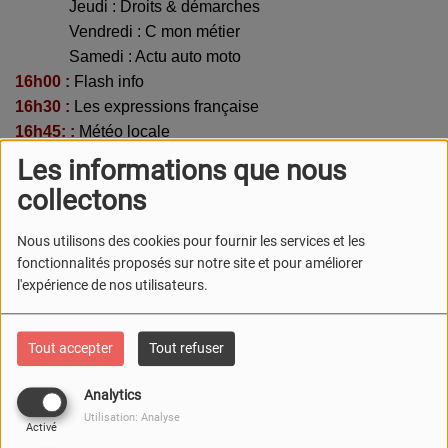
----------
Jeudi : Droits & démarches
----------
Vendredi : C mon métier
----------
Samedi : Actu auto moto
16h00 :
Flash info
16h30 :
Les expressions française
16h45: :
Météo locale
Les informations que nous
Bel été sur radio Zig Zag!!
collectons
Nous utilisons des cookies pour fournir les services et les
fonctionnalités proposés sur notre site et pour améliorer
l'expérience de nos utilisateurs.
Tout accepter
Tout refuser
Analytics
Utilisation: Analyse
Activé