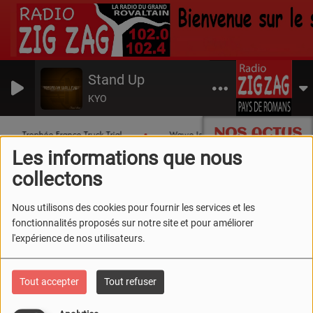
Stand Up
KYO
NOS ACTUS
Trophée France Truck Trial
Wawe Island
Les chroniqu
Les informations que nous
collectons
Artistes
RSS
Nous utilisons des cookies pour fournir les services et les
Artistes
fonctionnalités proposés sur notre site et pour améliorer
l'expérience de nos utilisateurs.
Tout accepter
Tout refuser
Tous
0-9
A
B
C
D
E
F
G
H
I
J
K
L
M
N
O
P
Q
R
S
T
U
V
W
X