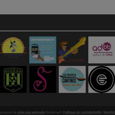
g propose de
créer une webradio
facilement.
Politique de confidentialité
|
Mention