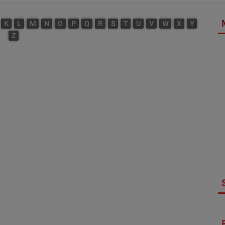
K
L
M
N
O
P
Q
R
S
T
U
V
W
X
Y
Z