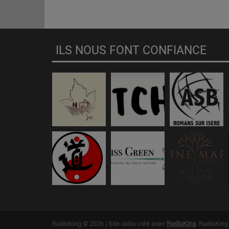
ILS NOUS FONT CONFIANCE
RadioKing © 2026 | Site radio créé avec
RadioKing
. RadioKin