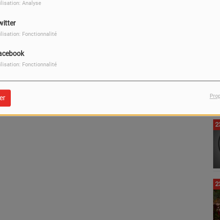
ilisation: Analyse
0
witter
ilisation: Fonctionnalité
acebook
0
ilisation: Fonctionnalité
Pro
er
2
2