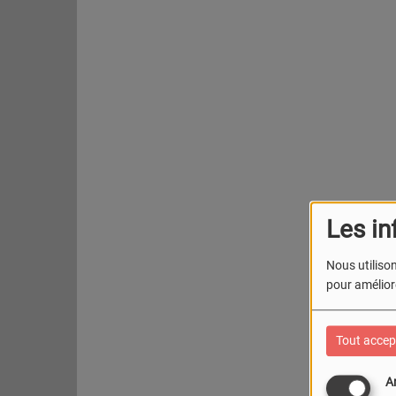
Les in
Nous utilison
pour améliore
Tout accep
A