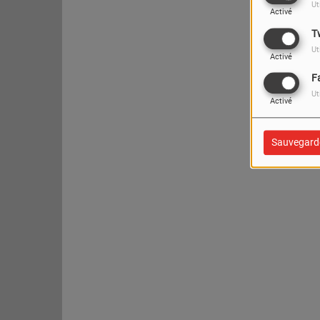
Ut
Activé
T
Ut
Activé
F
Ut
Activé
Sauvegard