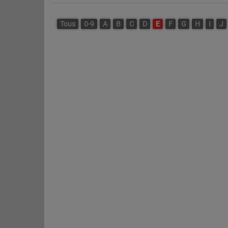
Tous
0-9
A
B
C
D
E
F
G
H
I
J