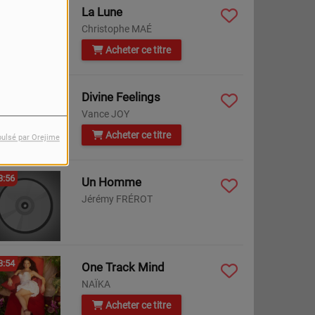
0:02
La Lune
Christophe MAÉ
Acheter ce titre
0:00
Divine Feelings
Vance JOY
Acheter ce titre
pulsé par Orejime
3:56
Un Homme
Jérémy FRÉROT
3:54
One Track Mind
NAÏKA
Acheter ce titre