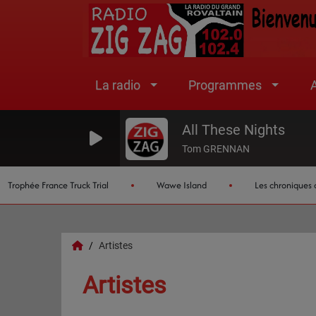
La radio
Programmes
A
All These Nights
Tom GRENNAN
ophée France Truck Trial
Wawe Island
Les chroniques de l'
Artistes
Artistes