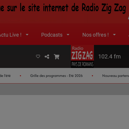
ctu Live !
Podcasts
Nos offres !
102.4 fm
été
Grille des programmes - Eté 2026
Nouveau partenaire je