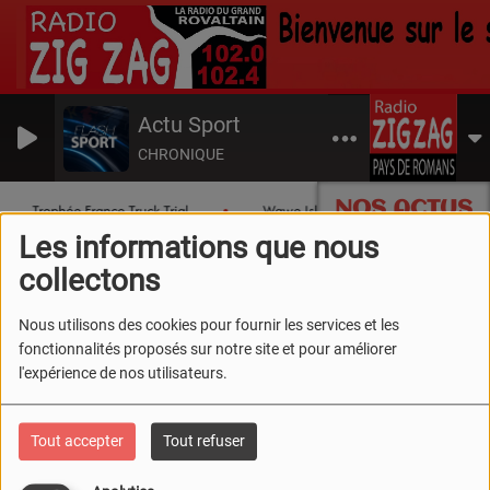
Actu Sport
CHRONIQUE
NOS ACTUS
Trophée France Truck Trial
Wawe Island
Les chronique
Les informations que nous
collectons
Artistes
RSS
Nous utilisons des cookies pour fournir les services et les
Artistes
fonctionnalités proposés sur notre site et pour améliorer
l'expérience de nos utilisateurs.
Tout accepter
Tout refuser
Tous
0-9
A
B
C
D
E
F
G
H
I
J
K
L
M
N
O
P
Q
R
S
T
U
V
W
X