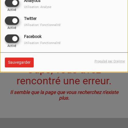
40
Analytics
Utilisation: Analyse
Activé
Twitter
Utilisation: Fonctionnalité
Activé
Facebook
Utilisation: Fonctionnalité
Activé
Propulsé par Orejime
Sauvegarder
Oups, vous avez
rencontré une erreur.
Il semble que la page que vous recherchez n’existe
plus.