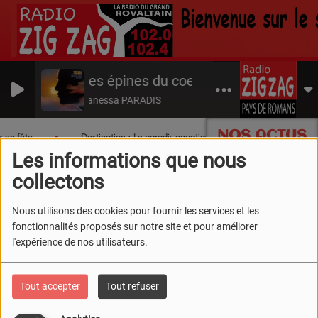
Les épines du coeur
Vanessa PARADIS
NOS ACTUS
 en fête
Destination : Le paradis aquatique du Sud Drôme !
Les informations que nous
collectons
Nous utilisons des cookies pour fournir les services et les
fonctionnalités proposés sur notre site et pour améliorer
l'expérience de nos utilisateurs.
Tout accepter
Tout refuser