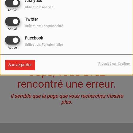
40
Analytics
Utilisation: Analyse
Activé
Twitter
Utilisation: Fonctionnalité
Activé
Facebook
Utilisation: Fonctionnalité
Activé
Propulsé par Orejime
Sauvegarder
Oups, vous avez
rencontré une erreur.
Il semble que la page que vous recherchez n’existe
plus.