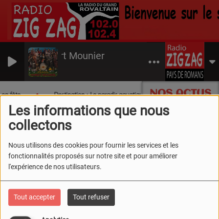
Hubert Mounier
LLAG
NOS ACTUS
 en fête
Destination : Le paradis aquatique du Sud Drôme !
Les informations que nous
collectons
Nous utilisons des cookies pour fournir les services et les
fonctionnalités proposés sur notre site et pour améliorer
l'expérience de nos utilisateurs.
Tout accepter
Tout refuser