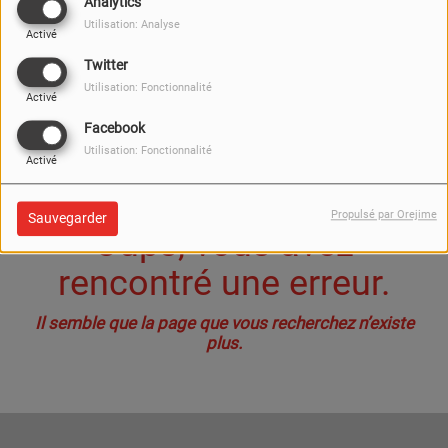
40
Analytics
Utilisation: Analyse
Activé
Twitter
Utilisation: Fonctionnalité
Activé
Facebook
Utilisation: Fonctionnalité
Activé
Propulsé par Orejime
Sauvegarder
Oups, vous avez
rencontré une erreur.
Il semble que la page que vous recherchez n’existe
plus.