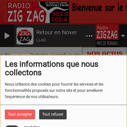
Retour en Novembre 1977
LLAG
NOS ACTUS
en fête
Destination : Le paradis aquatique du Sud Drôme !
Les informations que nous
collectons
Nous utilisons des cookies pour fournir les services et les
fonctionnalités proposés sur notre site et pour améliorer
l'expérience de nos utilisateurs.
Tout accepter
Tout refuser