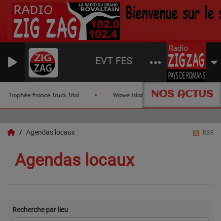
EVT FESTIVAL HUMOUR
NOS ACTUS
Trophée France Truck Trial
Wawe Island
Les chroniques d
Agendas locaux
RSS
Agendas locaux
Recherche par lieu