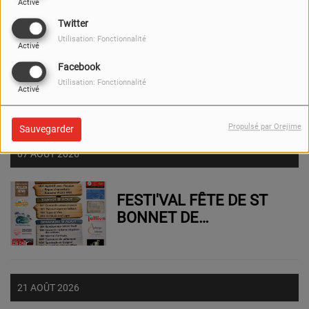
Activé
Twitter
Utilisation: Fonctionnalité
Activé
EXPOSITION AU SAFARI
Facebook
DE PEAUGRES
Utilisation: Fonctionnalité
Activé
Propulsé par Orejime
Sauvegarder
07 AOÛT 2026
FESTI'VAL FÊTE DE ST
BONNET DE
VALCLERIEUX
21 AOÛT 2026