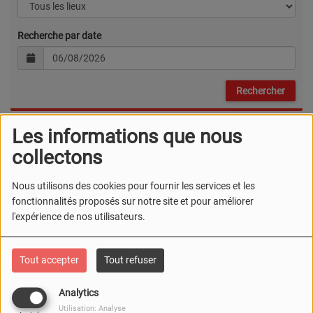
Recherche par date
Les informations que nous
ACTUELLEMENT
collectons
Nous utilisons des cookies pour fournir les services et les
MUSÉE EUROPEEN
fonctionnalités proposés sur notre site et pour améliorer
D'AVION DE CHASSE
l'expérience de nos utilisateurs.
FEMININ
Tout accepter
Tout refuser
EXPOSITION À L'AVEN
Analytics
D'ORGNAC
Utilisation: Analyse