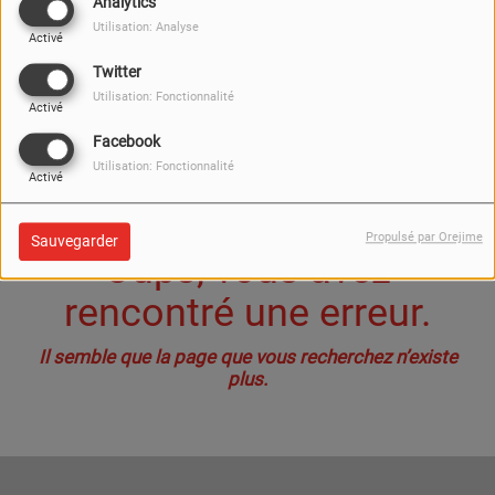
40
Analytics
Utilisation: Analyse
Activé
Twitter
Utilisation: Fonctionnalité
Activé
Facebook
Utilisation: Fonctionnalité
Activé
Propulsé par Orejime
Sauvegarder
Oups, vous avez
rencontré une erreur.
Il semble que la page que vous recherchez n’existe
plus.