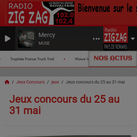
Mercy
MUSE
NOS ACTUS
Trophée France Truck Trial
Wawe Island
Les chroniqu
Jeux Concours
jeux
Jeux concours du 25 au 31 mai
Jeux concours du 25 au
31 mai