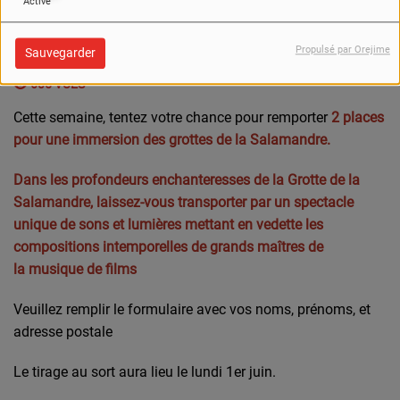
Activé
Propulsé par Orejime
Sauvegarder
605 VUES
Cette semaine, tentez votre chance pour remporter
2 places
pour une immersion des grottes de la Salamandre.
Dans les profondeurs enchanteresses de la Grotte de la
Salamandre, laissez-vous transporter par un spectacle
unique de
sons et lumières
mettant en vedette les
compositions intemporelles de grands maîtres de
la
musique de films
Veuillez remplir le formulaire avec vos noms, prénoms, et
adresse postale
Le tirage au sort aura lieu le lundi 1er juin.